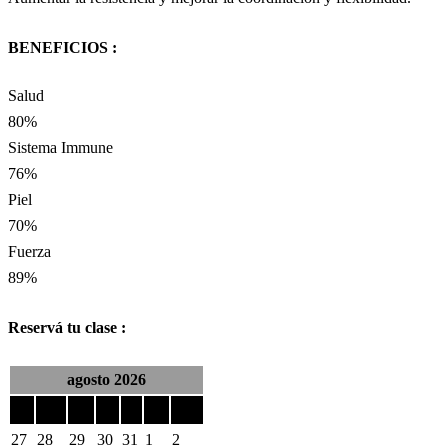
BENEFICIOS :
Salud
80%
Sistema Immune
76%
Piel
70%
Fuerza
89%
Reservá tu clase :
agosto 2026
lun
mar
mié
jue
vie
sáb
dom
27
28
29
30
31
1
2